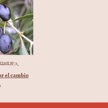
IZAJE Nº
3
:
or el cambio
.