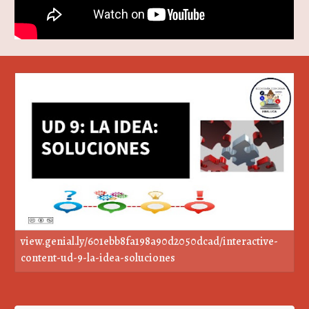
view.genial.ly/601ebb8fa198a90d2050dcad/interactive-
content-ud-9-la-idea-soluciones