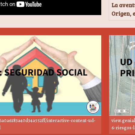
La avent
Origen, 
b6a0a6183a40d34a552ff/interactive-content-ud-
view.genia
l
6-riesgos-