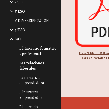
2º ESO
3º ESO
3º DIVERSIFICACIÓN
4º ESO
IAEE
El itinerario formativo
PLAN DE TRABAJ
y profesional
Las relaciones 
Las relaciones
laborales
La iniciativa
emprendedora
El proyecto
emprendedor
El mercado