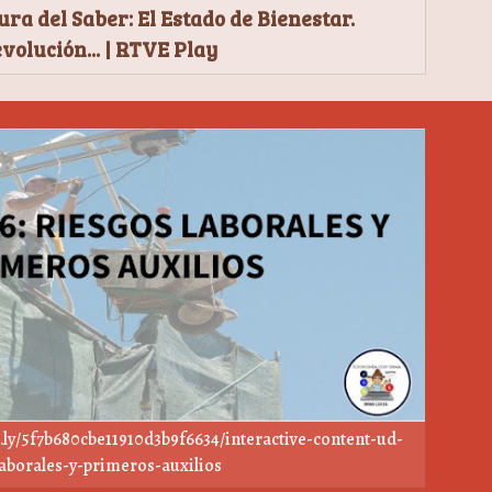
ura del Saber: El Estado de Bienestar.
evolución... | RTVE Play
l.ly/5f7b680cbe11910d3b9f6634/interactive-content-ud-
laborales-y-primeros-auxilios