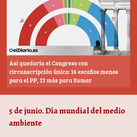
Así quedaría el Congreso con
circunscripción única: 16 escaños menos
para el PP, 13 más para Sumar
5 de junio. Día mundial del medio
ambiente