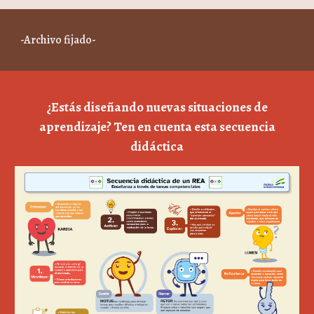
-
Archivo
fijad
o
-
¿Estás diseñando nuevas situaciones de
aprendizaje? Ten en cuenta esta secuencia
didáctica