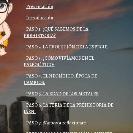
Presentación
Introducción
PASO 1. ¿QUÉ SABEMOS DE LA
PREHISTORIA?
PASO 2. LA EVOLUCIÓN DE LA ESPECIE.
PASO 3. ¿CÓMO VIVÍAMOS EN EL
PALEOLÍTICO?
PASO 4. EL NEOLÍTICO, ÉPOCA DE
CAMBIOS.
PASO 5. LA EDAD DE LOS METALES.
PASO 6. LA FERIA DE LA PREHISTORIA DE
JAÉN.
PASO 7. ¡Vamos a reflexionar!.