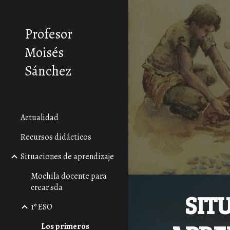
Sk
Profesor
Moisés
Sánchez
Actualidad
Recursos didácticos
Situaciones de aprendizaje
Mochila docente para
crear sda
SIT
1º ESO
Los primeros