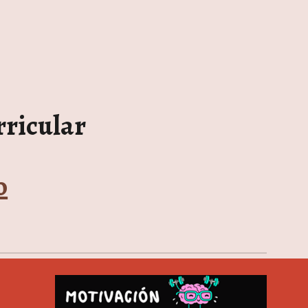
rricular
o