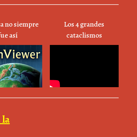
ra no siempre
Los 4 grandes
fue así
cataclismos
 la