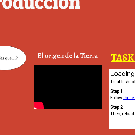
roducción
El origen de la Tierra
TA
SK