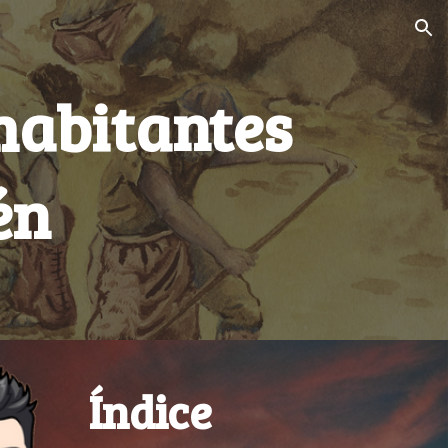
ion
habitantes
én
Índice