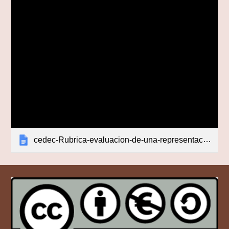
cedec-Rubrica-evaluacion-de-una-representacion-teatral-Lo-tuyo-es-puro-teatro (1)