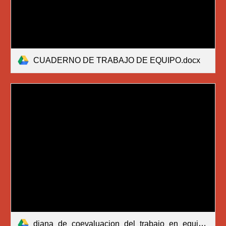
CUADERNO DE TRABAJO DE EQUIPO.docx
diana_de_coevaluacion_del_trabajo_en_equipo.pdf