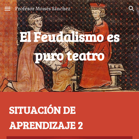
Profesor Moisés Sánchez
Skip to main content
Skip to navigation
El Feudalismo es
puro teatro
SITUACIÓN DE
APRENDIZAJE 2