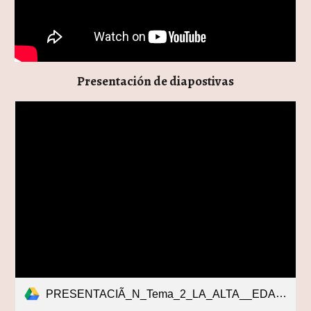
Presentación de diapostivas
PRESENTACIÃ_N_Tema_2_LA_ALTA__EDAD_MEDIA._INICIO_DEL_FEUDALISMO.pdf