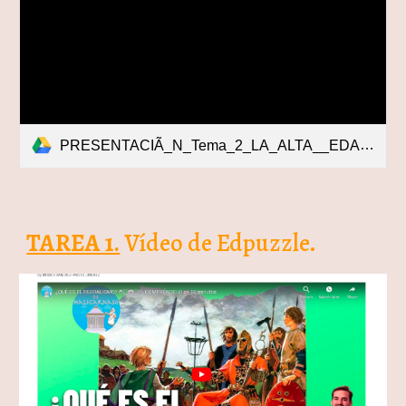
PRESENTACIÃ_N_Tema_2_LA_ALTA__EDAD_MEDIA._INICIO_DEL_FEUDALISMO.pdf
TAREA 1.
Vídeo de Edpuzzle.